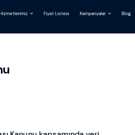
Hizmetlerimiz
Fiyat Listesi
Kampanyalar
Blog
mu
ması Kanunu kapsamında veri