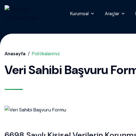
Kurumsal
Araçlar
Anasayfa
Politikalarımız
Veri Sahibi Başvuru For
6698 Sayılı Kişisel Verilerin Korun